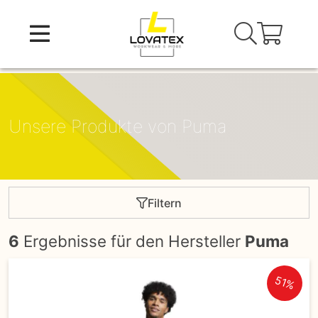
Skip
to
content
Unsere Produkte von Puma
Filtern
6
Ergebnisse für den Hersteller
Puma
51%