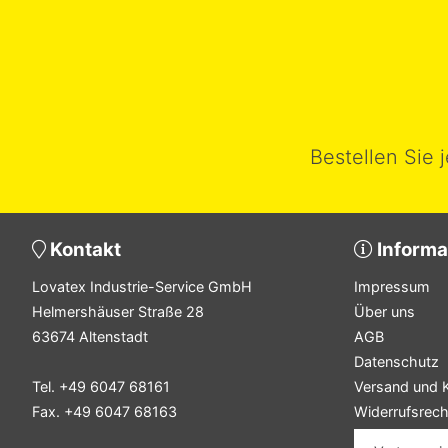
Bestellen Sie 
Kontakt
Informa
Lovatex Industrie-Service GmbH
Impressum
Helmershäuser Straße 28
Über uns
63674 Altenstadt
AGB
Datenschutz
Tel. +49 6047 68161
Versand und 
Fax. +49 6047 68163
Widerrufsrech