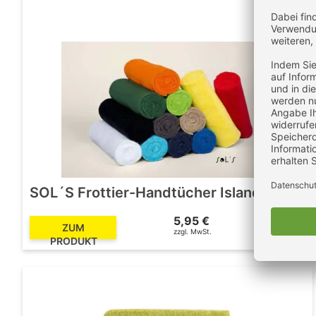
SOL´S Frottier-Handtücher Island
5,95 €
7,08 €
ZUM
zzgl. MwSt.
inkl. MwSt.
PRODUKT