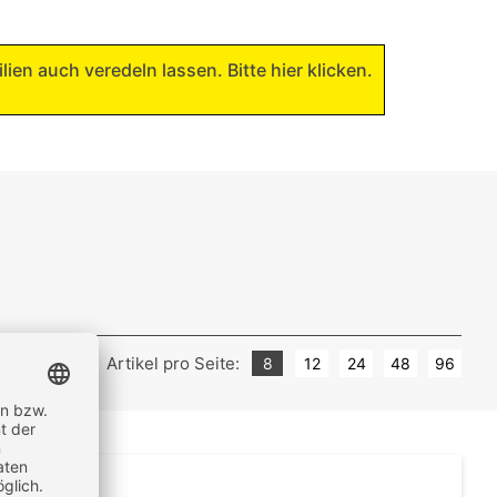
lien auch veredeln lassen. Bitte hier klicken.
Artikel pro Seite:
ch-niedrig
8
12
24
48
96