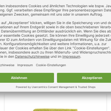
SOL´S Frottier-Duschtücher Island
11,95 €
14,22 €
ZUM
zzgl. MwSt.
inkl. MwSt.
PRODUKT