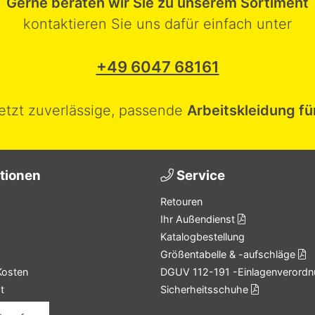
Gerne beraten wir Sie zu unserem Sortiment
kontaktieren Sie uns dafür einfach unter
+49 6047 68161
jetzt zuverlässige, passende
Arbeitskleidung fü
tionen
Service
Retouren
Ihr Außendienst
Katalogbestellung
Größentabelle & -aufschläge
Kosten
DGUV 112-191 -Einlagenverordn
t
Sicherheitsschuhe