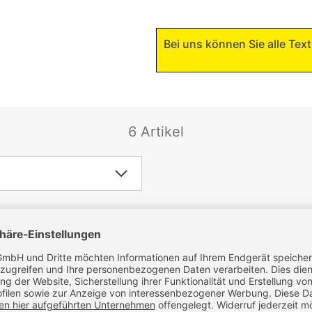
Bei uns können Sie alle Texti
6 Artikel
Name Z-A
Preis niedrig-hoch
Preis ho