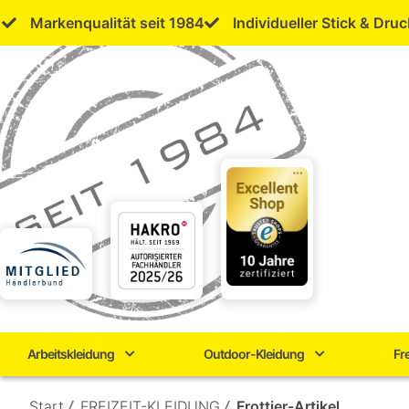
Skip
Markenqualität seit 1984
Individueller Stick & Druc
to
content
Arbeitskleidung
Outdoor-Kleidung
Fr
Start
/
FREIZEIT-KLEIDUNG
/
Frottier-Artikel