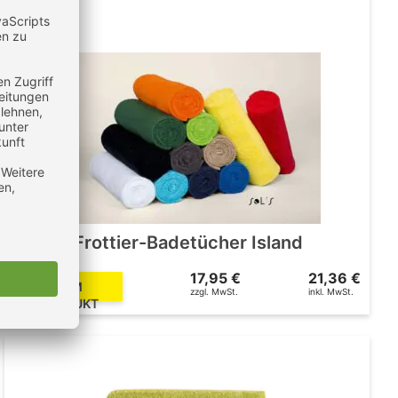
SOL´S Frottier-Badetücher Island
17,95 €
21,36 €
ZUM
zzgl. MwSt.
inkl. MwSt.
PRODUKT