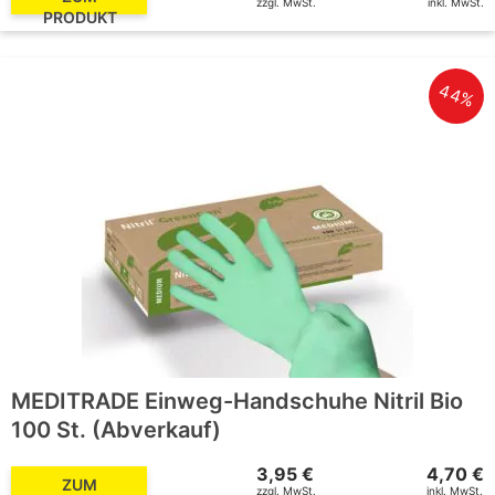
zzgl. MwSt.
inkl. MwSt.
PRODUKT
44%
MEDITRADE Einweg-Handschuhe Nitril Bio
100 St. (Abverkauf)
3,95 €
4,70 €
ZUM
zzgl. MwSt.
inkl. MwSt.