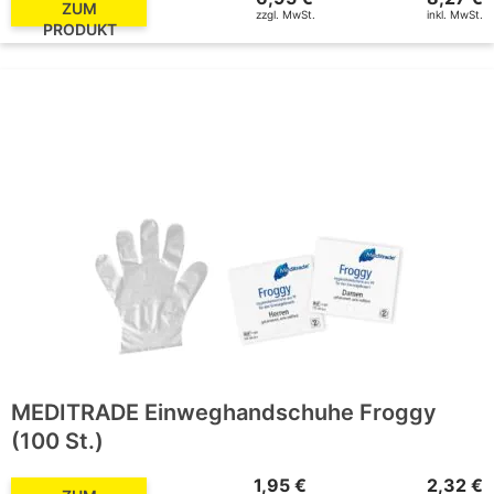
ZUM
zzgl. MwSt.
inkl. MwSt.
PRODUKT
MEDITRADE Einweghandschuhe Froggy
(100 St.)
1,95 €
2,32 €