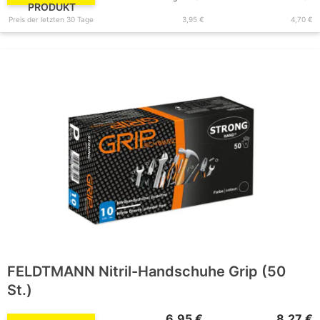
PRODUKT
Preis der letzten 30 Tage
3,95 €
4,70 €
FELDTMANN Nitril-Handschuhe Grip (50
St.)
6,95 €
8,27 €