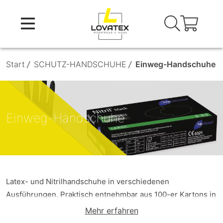
Skip
to
content
Start
/
SCHUTZ-HANDSCHUHE
/
Einweg-Handschuhe
Einweg-Handschuhe
Latex- und Nitrilhandschuhe in verschiedenen
Ausführungen. Praktisch entnehmbar aus 100-er Kartons in
verschiedenen Stärken, Farben und Ausführungen.
Mehr erfahren