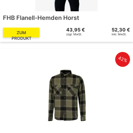
FHB Flanell-Hemden Horst
43,95 €
52,30 €
ZUM
zzgl. MwSt.
inkl. MwSt.
PRODUKT
42%