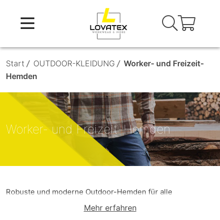
Skip
to
content
Start
/
OUTDOOR-KLEIDUNG
/
Worker- und Freizeit-
Hemden
Worker- und Freizeit-Hemden
Robuste und moderne Outdoor-Hemden für alle
Jahreszeiten.
Mehr erfahren