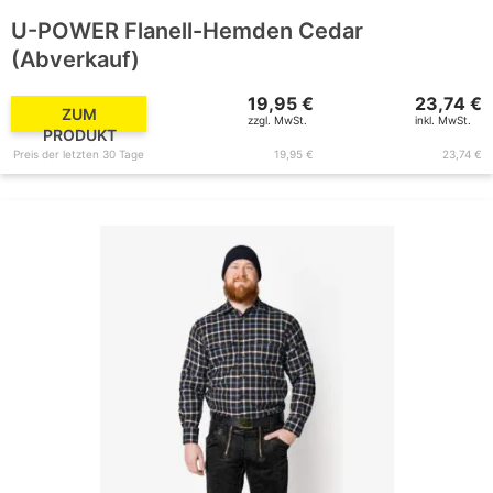
U-POWER Flanell-Hemden Cedar
(Abverkauf)
19,95 €
23,74 €
ZUM
zzgl. MwSt.
inkl. MwSt.
PRODUKT
Preis der letzten 30 Tage
19,95 €
23,74 €