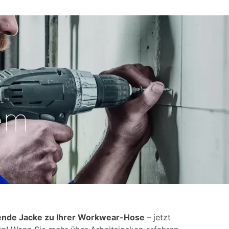
em
ende Jacke zu Ihrer Workwear-Hose
– jetzt