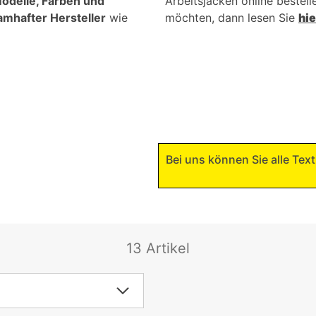
odelle, Farben und
Arbeitsjacken online bestel
amhafter Hersteller
wie
möchten, dann lesen Sie
hie
Bei uns können Sie alle Texti
13 Artikel