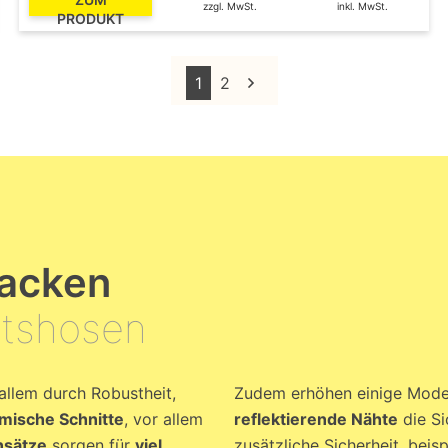
zzgl. MwSt.
inkl. MwSt.
PRODUKT
1
2
jacken
itshosen
allem durch Robustheit,
Zudem erhöhen einige Mode
omische Schnitte
, vor allem
reflektierende Nähte
die Si
nsätze
sorgen für
viel
zusätzliche Sicherheit, beis