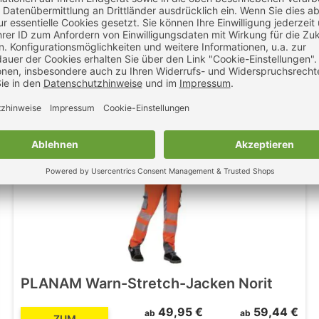
39,95 €
47,54 €
ab
ab
ZUM
zzgl. MwSt.
inkl. MwSt.
PRODUKT
PLANAM Warn-Stretch-Jacken Norit
49,95 €
59,44 €
ab
ab
ZUM