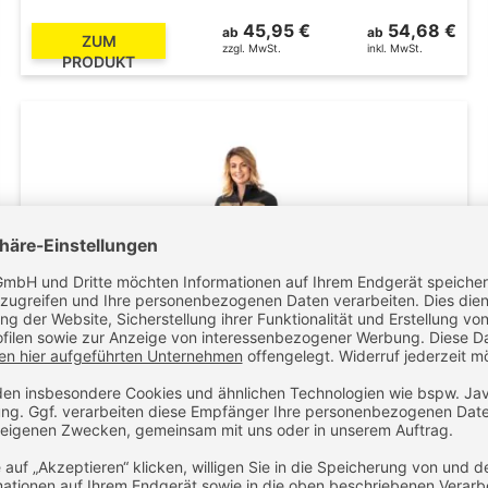
45,95 €
54,68 €
ab
ab
ZUM
zzgl. MwSt.
inkl. MwSt.
PRODUKT
PLANAM Damen-Hybrid-Jacken Norit