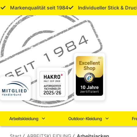
Skip
Markenqualität seit 1984
Individueller Stick & Druc
to
content
Arbeitskleidung
Outdoor-Kleidung
Fr
Start
/
ARBEITSKLEIDUNG
/
Arbeitsjacken