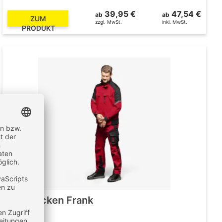
39,95 €
47,54 €
ab
ab
ZUM
zzgl. MwSt.
inkl. MwSt.
PRODUKT
FHB Jacken Frank