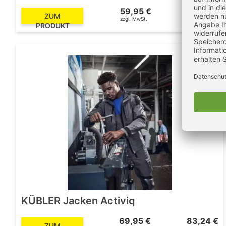
59,95 €
71,34 €
ZUM
zzgl. MwSt.
inkl. MwSt.
PRODUKT
KÜBLER Jacken Activiq
69,95 €
83,24 €
ZUM