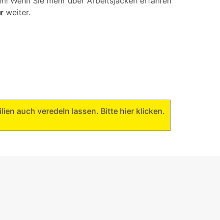
len! Wenn Sie mehr über Arbeitsjacken erfahren
r
weiter.
lien auch veredeln lassen. Bitte hier klicken.