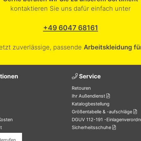
kontaktieren Sie uns dafür einfach unter
+49 6047 68161
jetzt zuverlässige, passende
Arbeitskleidung fü
tionen
Service
Retouren
Ihr Außendienst
Katalogbestellung
Größentabelle & -aufschläge
Kosten
DGUV 112-191 -Einlagenverordn
t
Sicherheitsschuhe
derrufen