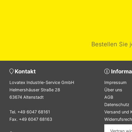
Bestellen Sie 
Kontakt
Informa
Lovatex Industrie-Service GmbH
Impressum
Helmershäuser Straße 28
Über uns
63674 Altenstadt
AGB
Datenschutz
Tel. +49 6047 68161
Versand und 
Fax. +49 6047 68163
Widerrufsrech
Vertrag wi