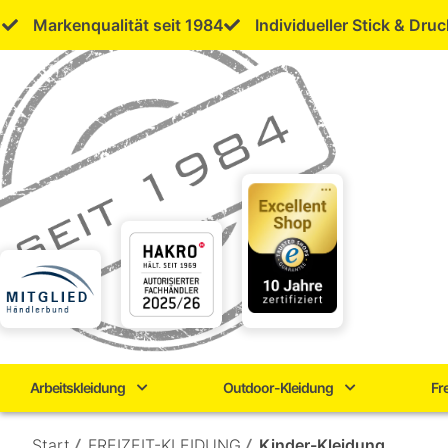
Skip
Markenqualität seit 1984
Individueller Stick & Druc
to
content
Arbeitskleidung
Outdoor-Kleidung
Fr
Start
/
FREIZEIT-KLEIDUNG
/
Kinder-Kleidung