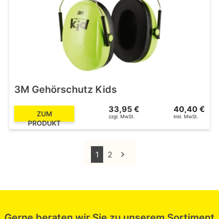
3M Gehörschutz Kids
33,95 €
40,40 €
ZUM
zzgl. MwSt.
inkl. MwSt.
PRODUKT
1
2
Gerne beraten wir Sie zu unserem Sortiment