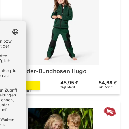
FHB Kinder-Bundhosen Hugo
45,95 €
54,68 €
ZUM
zzgl. MwSt.
inkl. MwSt.
PRODUKT