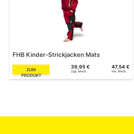
FHB Kinder-Strickjacken Mats
39,95 €
47,54 €
ZUM
zzgl. MwSt.
inkl. MwSt.
PRODUKT