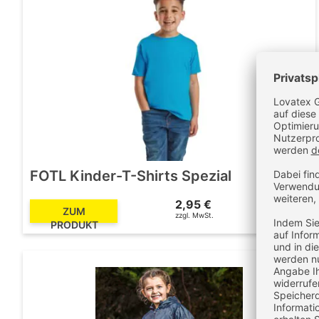
FOTL Kinder-T-Shirts Spezial
2,95 €
3,51 €
ZUM
zzgl. MwSt.
inkl. MwSt.
PRODUKT