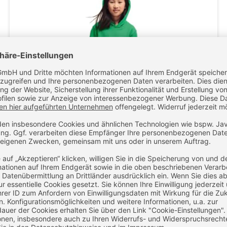
FOTL Kinder-Kapuzen-Sweats Classic
13,95 €
16,60 €
ZUM
zzgl. MwSt.
inkl. MwSt.
PRODUKT