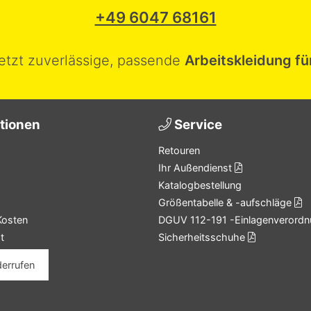
+49 6047 68161
jetzt zuverlässige, passende
Arbeitskleidung fü
tionen
Service
Retouren
Ihr Außendienst
Katalogbestellung
Größentabelle & -aufschläge
Kosten
DGUV 112-191 -Einlagenverordn
t
Sicherheitsschuhe
derrufen