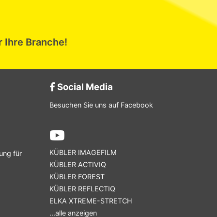
r Ihre Branche!
Social Media
Besuchen Sie uns auf Facebook
KÜBLER IMAGEFILM
ung für
KÜBLER ACTIVIQ
KÜBLER FOREST
KÜBLER REFLECTIQ
ELKA XTREME-STRETCH
...alle anzeigen