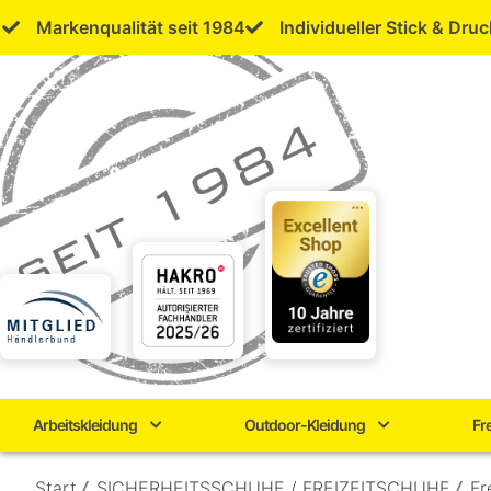
Skip
Markenqualität seit 1984
Individueller Stick & Druc
to
content
Arbeitskleidung
Outdoor-Kleidung
Fr
Start
/
SICHERHEITSSCHUHE / FREIZEITSCHUHE
/
Fr