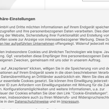
-
+
IN D
Noch Fragen z