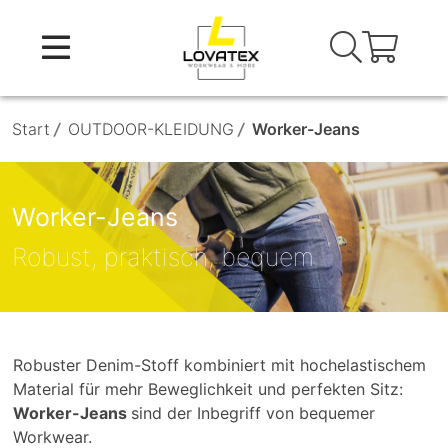
Skip
to
content
Start
/
OUTDOOR-KLEIDUNG
/
Worker-Jeans
Worker-Jeans
Robust, praktisch, bequem
Robuster Denim-Stoff kombiniert mit hochelastischem
Material für mehr Beweglichkeit und perfekten Sitz:
Worker-Jeans
sind der Inbegriff von bequemer
Workwear.