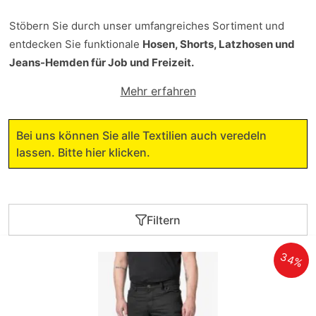
Stöbern Sie durch unser umfangreiches Sortiment und
entdecken Sie funktionale
Hosen, Shorts, Latzhosen und
Jeans-Hemden für Job und Freizeit.
Mehr erfahren
Strapazierfähige Jeans als Alternative zur
Workwear
Bei uns können Sie alle Textilien auch veredeln
Funktional mit vielen Taschen
lassen. Bitte hier klicken.
Auch für Hobby und Freizeit geeignet
Profitieren Sie von der
Markenqualität namhafter
Filtern
Hersteller
wie Brams Paris, FHB® und KÜBLER und
bestellen Sie Worker-Jeans jetzt online bei uns im Shop!
34%
Sie möchten mehr über Worker-Jeans erfahren? Dann
lesen Sie
hier
weiter.