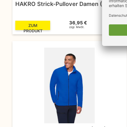
HAKRO Strick-Pullover Damen (135)
36,95 €
43,97 €
ZUM
zzgl. MwSt.
inkl. MwSt.
PRODUKT