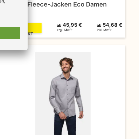
HAKRO Fleece-Jacken Eco Damen
(246)
45,95 €
54,68 €
ab
ab
ZUM
zzgl. MwSt.
inkl. MwSt.
PRODUKT