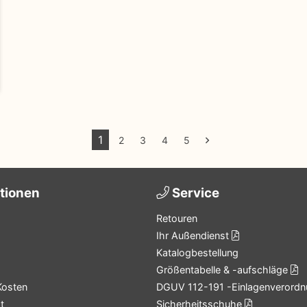
1
2
3
4
5
tionen
Service
Retouren
Ihr Außendienst
Katalogbestellung
Größentabelle & -aufschläge
Kosten
DGUV 112-191 -Einlagenverordn
t
Sicherheitsschuhe