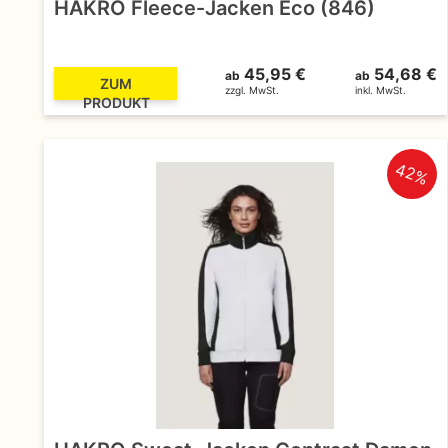
HAKRO Fleece-Jacken Eco (846)
45,95 €
54,68 €
ab
ab
ZUM
zzgl. MwSt.
inkl. MwSt.
PRODUKT
42%