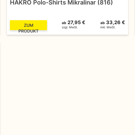
HAKRO Polo-Shirts Mikralinar (816)
27,95 €
33,26 €
ab
ab
ZUM
zzgl. MwSt.
inkl. MwSt.
PRODUKT