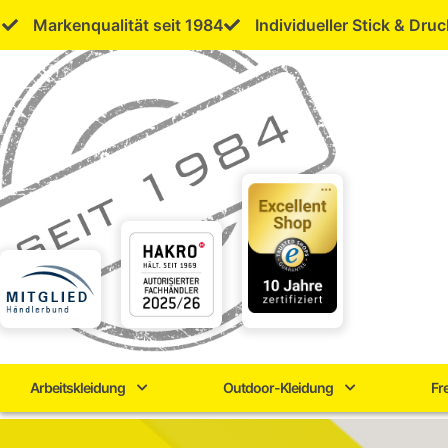
Skip
Markenqualität seit 1984
Individueller Stick & Druc
to
content
Arbeitskleidung
Outdoor-Kleidung
Fr