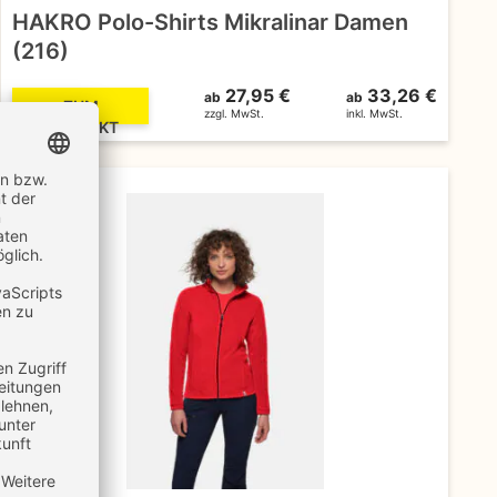
HAKRO Polo-Shirts Mikralinar Damen
(216)
27,95 €
33,26 €
ab
ab
ZUM
zzgl. MwSt.
inkl. MwSt.
PRODUKT