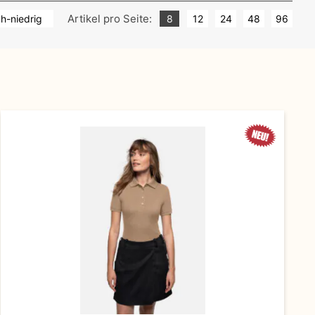
Artikel pro Seite:
ch-niedrig
8
12
24
48
96