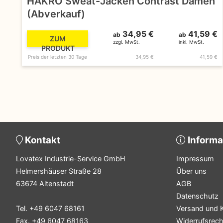
HAKRO Sweat-Jacken Contrast Damen
(Abverkauf)
34,95 €
41,59 €
ab
ab
ZUM
zzgl. MwSt.
inkl. MwSt.
PRODUKT
Preis der letzten 30 Tage
34,95 €
41,59 €
Kontakt
Informa
Lovatex Industrie-Service GmbH
Impressum
Helmershäuser Straße 28
Über uns
63674 Altenstadt
AGB
Datenschutz
Tel. +49 6047 68161
Versand und 
Fax. +49 6047 68163
Widerrufsrech