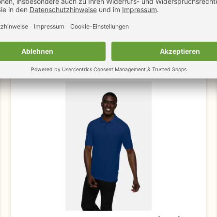
HAKRO Strick-Pullover (145)
36,95 €
43,97 €
ab
ab
ZUM
zzgl. MwSt.
inkl. MwSt.
PRODUKT