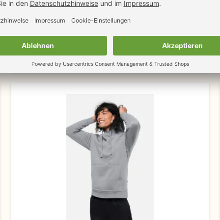
HAKRO Sweat-Jacken College (606)
55,95 €
66,58 €
ab
ab
ZUM
zzgl. MwSt.
inkl. MwSt.
PRODUKT