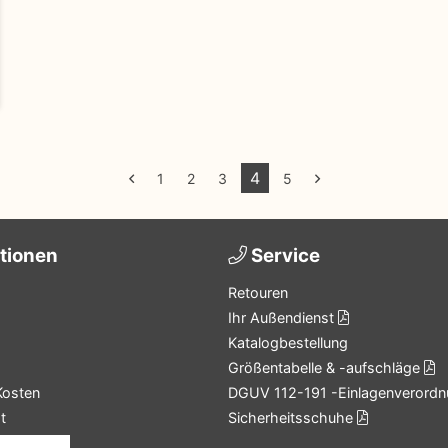
4
1
2
3
5
tionen
Service
Retouren
Ihr Außendienst
Katalogbestellung
Größentabelle & -aufschläge
Kosten
DGUV 112-191 -Einlagenverordn
t
Sicherheitsschuhe