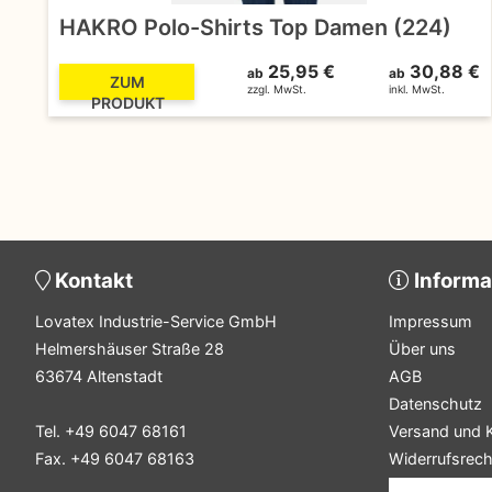
HAKRO Polo-Shirts Top Damen (224)
25,95 €
30,88 €
ab
ab
ZUM
zzgl. MwSt.
inkl. MwSt.
PRODUKT
Kontakt
Informa
Lovatex Industrie-Service GmbH
Impressum
Helmershäuser Straße 28
Über uns
63674 Altenstadt
AGB
Datenschutz
Tel. +49 6047 68161
Versand und 
Fax. +49 6047 68163
Widerrufsrech