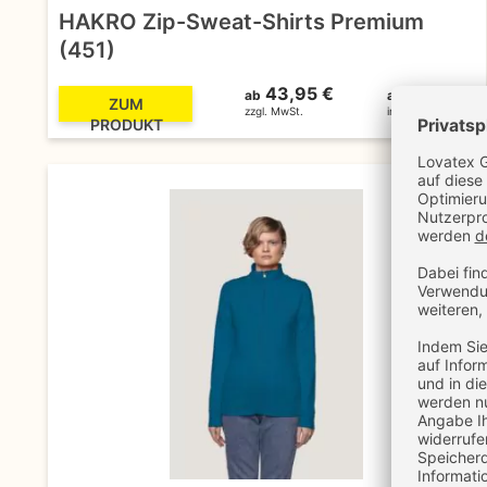
HAKRO Zip-Sweat-Shirts Premium
(451)
43,95 €
52,30 €
ab
ab
ZUM
zzgl. MwSt.
inkl. MwSt.
PRODUKT
42%