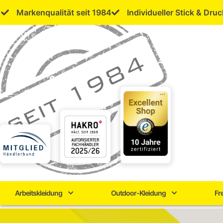
Skip
Markenqualität seit 1984
Individueller Stick & Druc
to
content
Arbeitskleidung
Outdoor-Kleidung
Fr