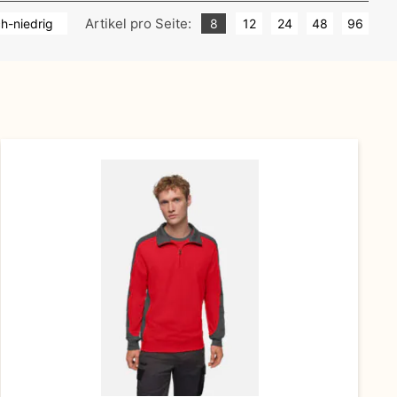
Artikel pro Seite:
ch-niedrig
8
12
24
48
96