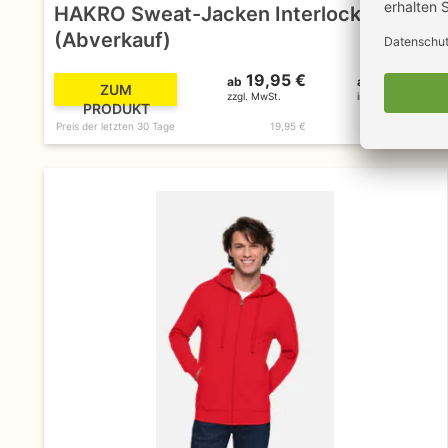
HAKRO Sweat-Jacken Interlock Damen
(Abverkauf)
19,95 €
23,74 €
ab
ab
ZUM
zzgl. MwSt.
inkl. MwSt.
PRODUKT
Preis der letzten 30 Tage
19,95 €
23,74 €