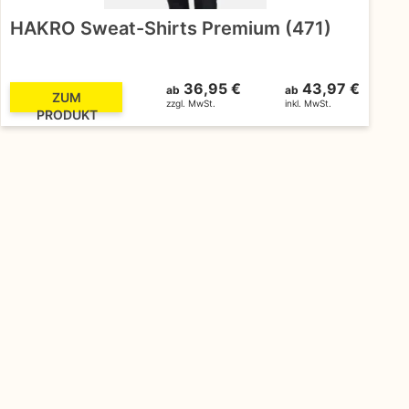
HAKRO Sweat-Shirts Premium (471)
36,95 €
43,97 €
ab
ab
ZUM
zzgl. MwSt.
inkl. MwSt.
PRODUKT