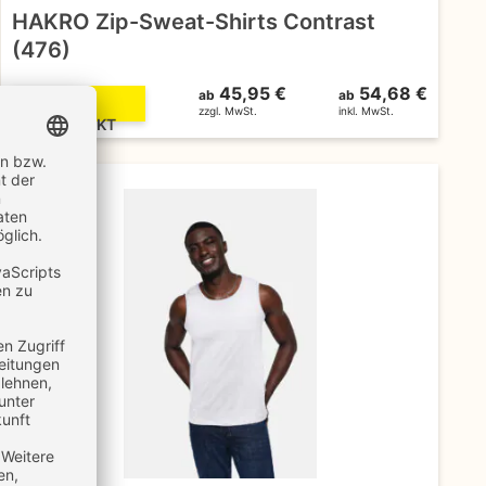
HAKRO Zip-Sweat-Shirts Contrast
(476)
45,95 €
54,68 €
ab
ab
ZUM
zzgl. MwSt.
inkl. MwSt.
PRODUKT