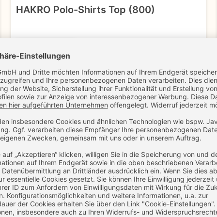
HAKRO Polo-Shirts Top (800)
25,95 €
30,88 €
ab
ab
ZUM
zzgl. MwSt.
inkl. MwSt.
PRODUKT