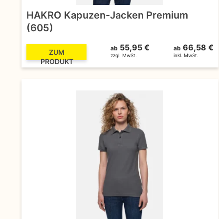
HAKRO Kapuzen-Jacken Premium
(605)
55,95 €
66,58 €
ab
ab
ZUM
zzgl. MwSt.
inkl. MwSt.
PRODUKT