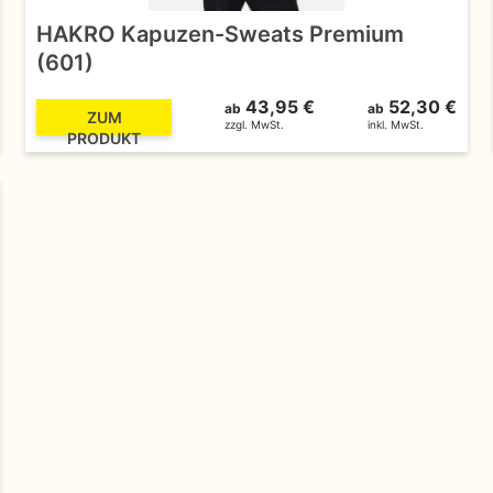
HAKRO Kapuzen-Sweats Premium
(601)
43,95 €
52,30 €
ab
ab
ZUM
zzgl. MwSt.
inkl. MwSt.
PRODUKT