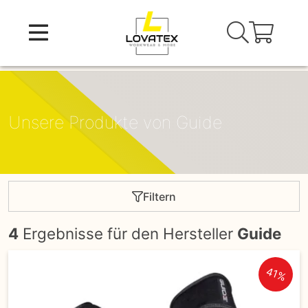
Skip
to
content
Unsere Produkte von Guide
Filtern
4
Ergebnisse für den Hersteller
Guide
41%