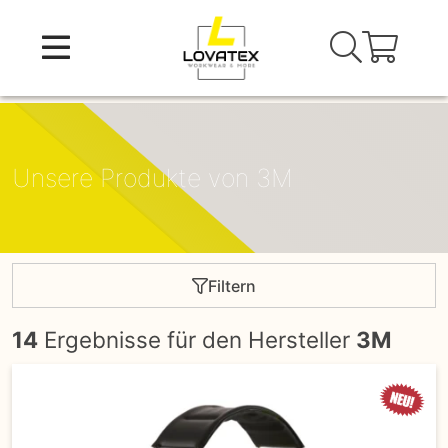
Skip
to
content
Unsere Produkte von 3M
Filtern
14
Ergebnisse für den Hersteller
3M