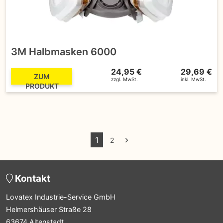
3M Halbmasken 6000
24,95 €
29,69 €
ZUM
zzgl. MwSt.
inkl. MwSt.
PRODUKT
1
2
Kontakt
Lovatex Industrie-Service GmbH
Helmershäuser Straße 28
63674 Altenstadt