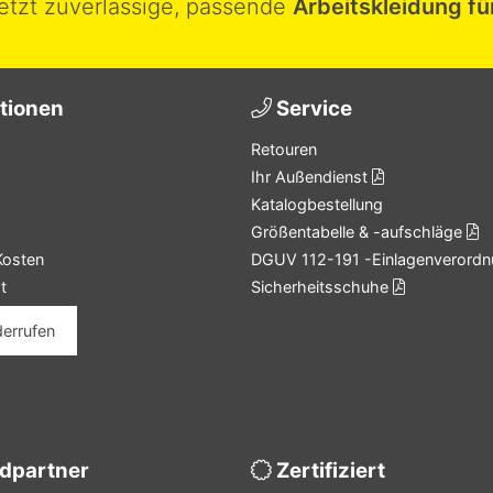
jetzt zuverlässige, passende
Arbeitskleidung fü
tionen
Service
Retouren
Ihr Außendienst
Katalogbestellung
Größentabelle & -aufschläge
Kosten
DGUV 112-191 -Einlagenverordn
t
Sicherheitsschuhe
derrufen
dpartner
Zertifiziert