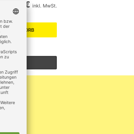
40,40 €
inkl. MwSt.
EN WARENKORB
um Produkt?