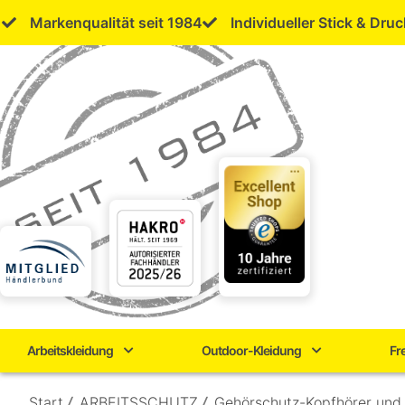
Skip
Markenqualität seit 1984
Individueller Stick & Druc
to
content
Arbeitskleidung
Outdoor-Kleidung
Fr
Start
/
ARBEITSSCHUTZ
/
Gehörschutz-Kopfhörer und