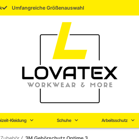
k
Umfangreiche Größenauswahl
eizeit-Kleidung
Schuhe
Arbeitsschutz
 Zubehör
/
3M Gehörschutz Optime 3