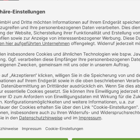
-
+
IN D
Noch Fragen z
me 3