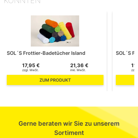
KÖNNTEN
SOL´S Frottier-Badetücher Island
SOL´S Fr
17,95 €
21,36 €
11
zzgl. MwSt.
inkl. MwSt.
zzgl
ZUM PRODUKT
Gerne beraten wir Sie zu unserem
Sortiment