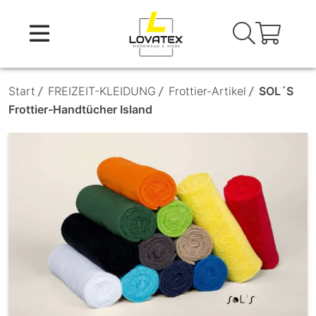
Skip
to
content
Start
/
FREIZEIT-KLEIDUNG
/
Frottier-Artikel
/
SOL´S
Frottier-Handtücher Island