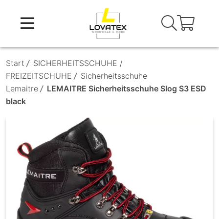
Skip
to
content
Start
/
SICHERHEITSSCHUHE /
FREIZEITSCHUHE
/
Sicherheitsschuhe
Lemaitre
/
LEMAITRE Sicherheitsschuhe Slog S3 ESD
black