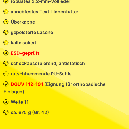
robustes 2,2-mm-Vollleder
abriebfestes Textil-Innenfutter
Überkappe
gepolsterte Lasche
kälteisoliert
ESD-geprüft
schockabsorbierend, antistatisch
rutschhemmende PU-Sohle
DGUV 112-191
(Eignung für orthopädische
Einlagen)
Weite 11
ca. 675 g (Gr. 42)