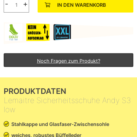
-
+
IN DEN WARENKORB
Noch Fragen zum Produkt?
PRODUKTDATEN
Lemaitre Sicherheitsschuhe Andy S3
low
Stahlkappe und Glasfaser-Zwischensohle
weiches, robustes Büffelleder