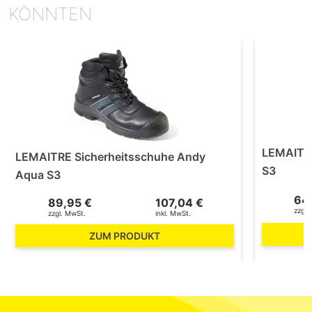
KÖNNTEN
LEMAITRE
LEMAITRE Sicherheitsschuhe Andy
S3
Aqua S3
64
89,95 €
107,04 €
zzgl.
zzgl. MwSt.
inkl. MwSt.
ZUM PRODUKT