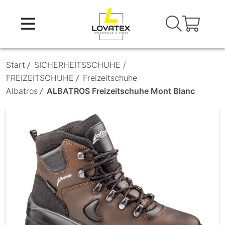
Skip
to
content
Start
/
SICHERHEITSSCHUHE /
FREIZEITSCHUHE
/
Freizeitschuhe
Albatros
/
ALBATROS Freizeitschuhe Mont Blanc