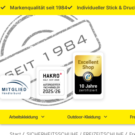
Skip
Markenqualität seit 1984
Individueller Stick & Druc
to
content
Arbeitskleidung
Outdoor-Kleidung
Fr
Start
/
SICHERHEITSSCHUHE / FREIZEITSCHUHE
/
Fr