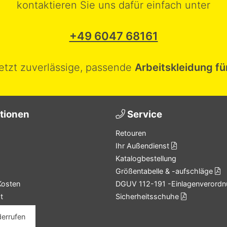
kontaktieren Sie uns dafür einfach unter
+49 6047 68161
jetzt zuverlässige, passende
Arbeitskleidung fü
tionen
Service
Retouren
Ihr Außendienst
Katalogbestellung
Größentabelle & -aufschläge
Kosten
DGUV 112-191 -Einlagenverordn
t
Sicherheitsschuhe
derrufen