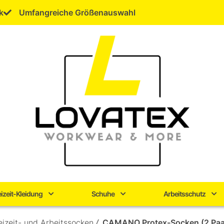
k
Umfangreiche Größenauswahl
eizeit-Kleidung
Schuhe
Arbeitsschutz
eizeit- und Arbeitssocken
/
CAMANO Protex-Socken (2 Paa