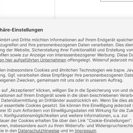
-
+
IN D
Noch Fragen z