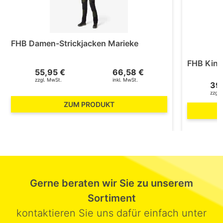
FHB Damen-Strickjacken Marieke
FHB Kind
55,95 €
66,58 €
zzgl. MwSt.
inkl. MwSt.
39
zzgl.
ZUM PRODUKT
Gerne beraten wir Sie zu unserem
Sortiment
kontaktieren Sie uns dafür einfach unter