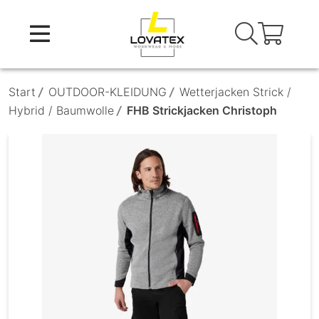
Skip
to
content
Start
/
OUTDOOR-KLEIDUNG
/
Wetterjacken Strick /
Hybrid / Baumwolle
/
FHB Strickjacken Christoph