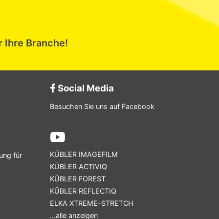
r Ihre Branche!
Social Media
Besuchen Sie uns auf Facebook
KÜBLER IMAGEFILM
ung für
KÜBLER ACTIVIQ
KÜBLER FOREST
KÜBLER REFLECTIQ
ELKA XTREME-STRETCH
...alle anzeigen