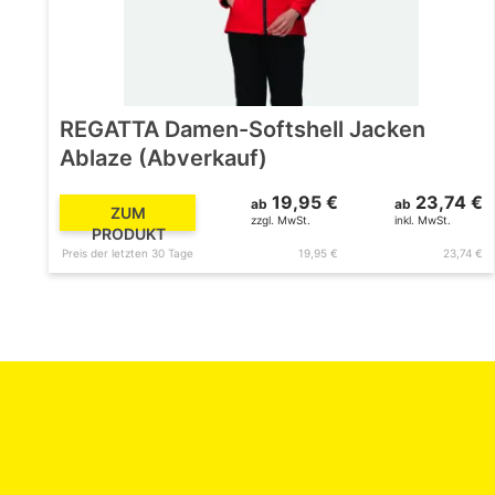
REGATTA Damen-Softshell Jacken
Ablaze (Abverkauf)
19,95 €
23,74 €
ab
ab
ZUM
zzgl. MwSt.
inkl. MwSt.
PRODUKT
Preis der letzten 30 Tage
19,95 €
23,74 €