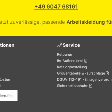
+49 6047 68161
jetzt zuverlässige, passende
Arbeitskleidung fü
tionen
Service
Retouren
Ihr Außendienst
Katalogbestellung
Größentabelle & -aufschläge
Kosten
DGUV 112-191 -Einlagenverordn
t
Sicherheitsschuhe
derrufen