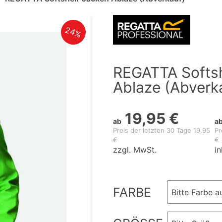
24%
REGATTA Softsh
Ablaze (Abverk
19,95 €
ab
a
Preis der letzten 30 Tage 19,95
Pr
€
€
zzgl. MwSt.
in
FARBE
Bitte Farbe 