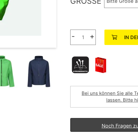
GRÖSSE
Bitte Größe 
-
+
IN D
Bei uns können Sie alle T
lassen. Bitte h
Noch Fragen z