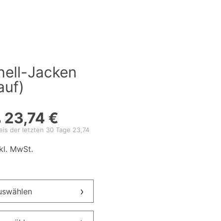
ell-Jacken
auf)
23,74 €
b
eis der letzten 30 Tage 23,74
kl. MwSt.
auswählen