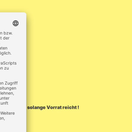
e, angeraut
,95) - nur solange Vorrat reicht !