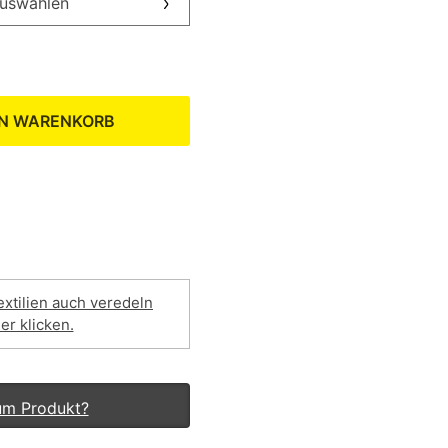
auswählen
EN WARENKORB
extilien auch veredeln
ier klicken.
um Produkt?