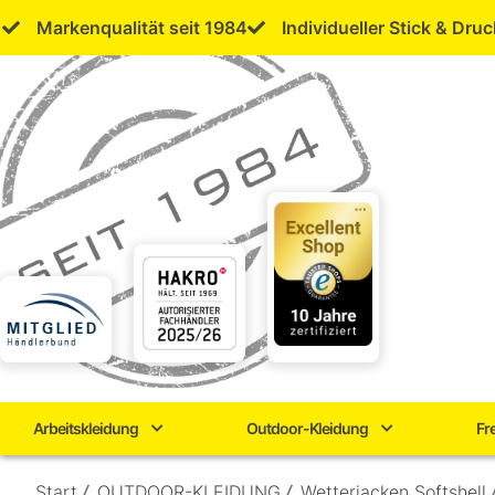
Skip
Markenqualität seit 1984
Individueller Stick & Druc
to
content
Arbeitskleidung
Outdoor-Kleidung
Fr
Start
/
OUTDOOR-KLEIDUNG
/
Wetterjacken Softshell