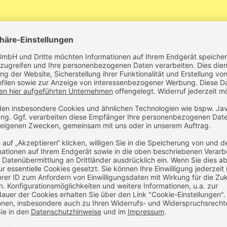
ken Ablaze (Abverkauf)
2-lagig, ca. 265 g/m²
innen weiches Mikrofleec
2 Innentaschen
ABVERKAUF (statt Euro 25