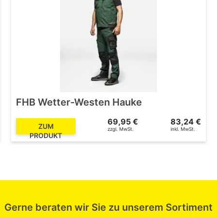
FHB Wetter-Westen Hauke
69,95 €
83,24 €
ZUM
zzgl. MwSt.
inkl. MwSt.
PRODUKT
Gerne beraten wir Sie zu unserem Sortiment