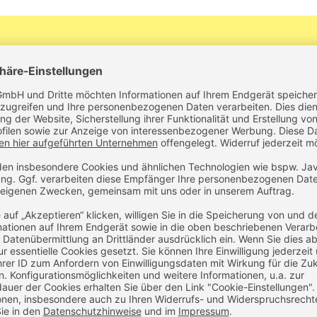
rs
ca. 260 g/m²
ter-Wattierung
winddicht und wasserab
Innenkragen aus Mikrofle
4 Armstifttaschen
Ärmel und Bund weitenreg