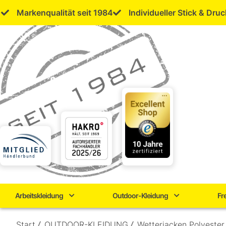
Skip
Markenqualität seit 1984
Individueller Stick & Druc
to
content
Arbeitskleidung
Outdoor-Kleidung
Fr
Start
/
OUTDOOR-KLEIDUNG
/
Wetterjacken Polyester