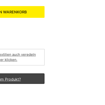
EN WARENKORB
extilien auch veredeln
ier klicken.
um Produkt?