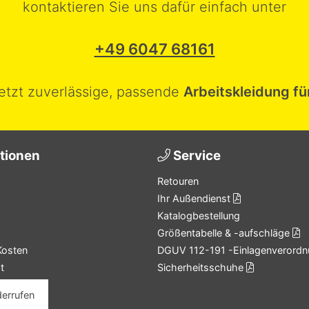
kontaktieren Sie uns dafür einfach unter
+49 6047 68161
jetzt zuverlässige, passende
Arbeitskleidung fü
tionen
Service
Retouren
Ihr Außendienst
Katalogbestellung
Größentabelle & -aufschläge
Kosten
DGUV 112-191 -Einlagenverordn
t
Sicherheitsschuhe
derrufen