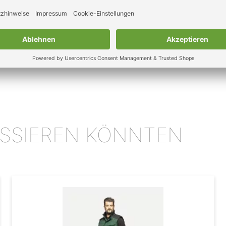
kein Übergrössen-Zuschl
RESSIEREN KÖNNTEN