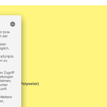
weisend
ece (100 % Polyester)
ulierbar