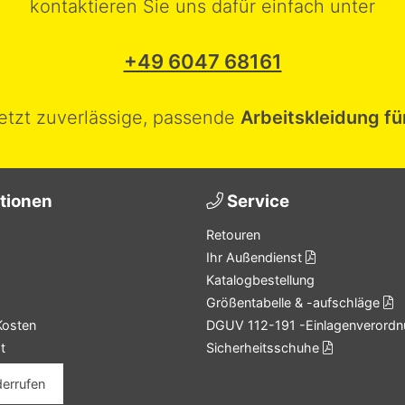
kontaktieren Sie uns dafür einfach unter
+49 6047 68161
jetzt zuverlässige, passende
Arbeitskleidung fü
tionen
Service
Retouren
Ihr Außendienst
Katalogbestellung
Größentabelle & -aufschläge
Kosten
DGUV 112-191 -Einlagenverordn
t
Sicherheitsschuhe
derrufen