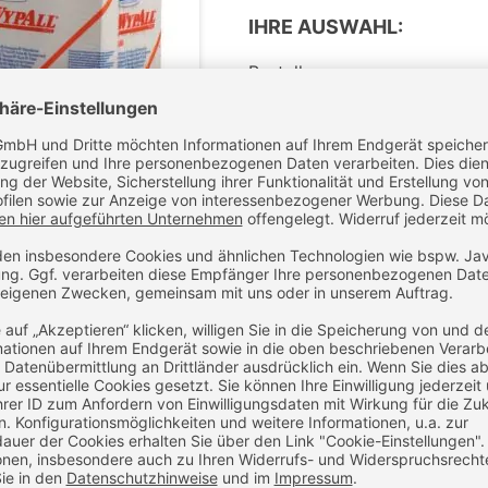
IHRE AUSWAHL:
Bestellmenge:
Gesamtpreis:
1
1
-
+
IN D
Noch Fragen z