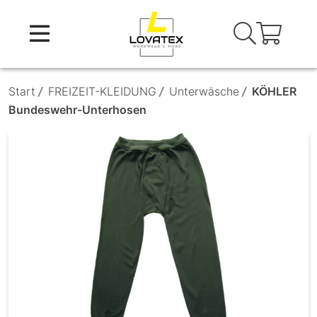
Skip
to
content
Start
/
FREIZEIT-KLEIDUNG
/
Unterwäsche
/
KÖHLER
Bundeswehr-Unterhosen