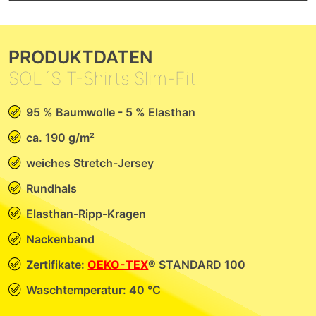
PRODUKTDATEN
SOL´S T-Shirts Slim-Fit
95 % Baumwolle - 5 % Elasthan
ca. 190 g/m²
weiches Stretch-Jersey
Rundhals
Elasthan-Ripp-Kragen
Nackenband
Zertifikate:
OEKO-TEX
® STANDARD 100
Waschtemperatur: 40 °C