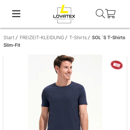
Skip
to
content
Start
/
FREIZEIT-KLEIDUNG
/
T-Shirts
/
SOL´S T-Shirts
Slim-Fit