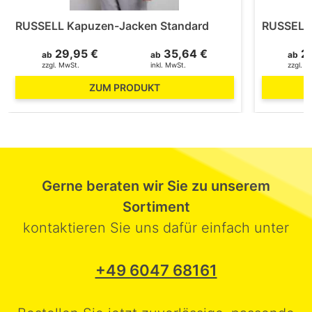
RUSSELL Kapuzen-Jacken Standard
RUSSELL 
29,95 €
35,64 €
23
ab
ab
ab
zzgl. MwSt.
inkl. MwSt.
zzgl. M
ZUM PRODUKT
Gerne beraten wir Sie zu unserem
Sortiment
kontaktieren Sie uns dafür einfach unter
+49 6047 68161