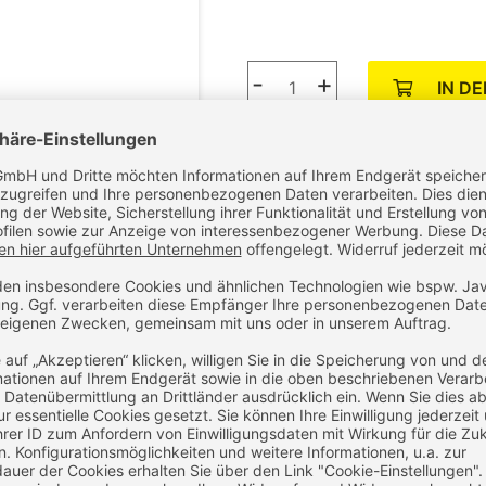
-
+
IN D
Bei uns können Sie alle T
lassen. Bitte h
Noch Fragen z