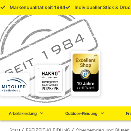
Skip
Markenqualität seit 1984
Individueller Stick & Druc
to
content
Arbeitskleidung
Outdoor-Kleidung
Fr
Start
/
FREIZEIT-KLEIDUNG
/
Oberhemden und Blusen