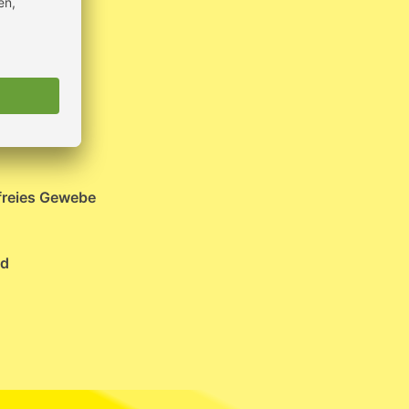
freies Gewebe
ad