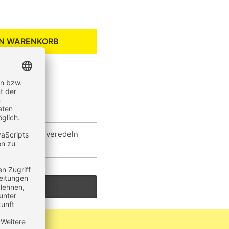
EN WARENKORB
extilien auch veredeln
ier klicken.
um Produkt?