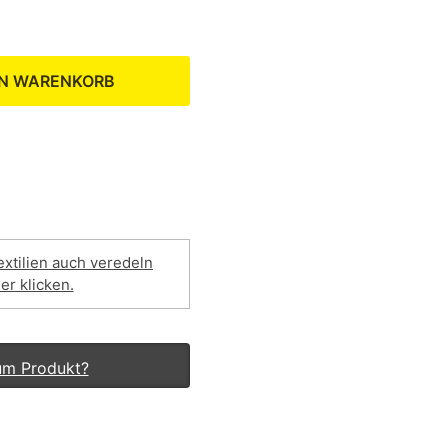
EN WARENKORB
extilien auch veredeln
ier klicken.
um Produkt?