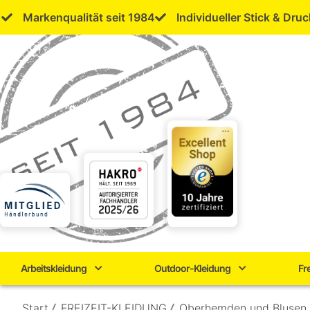
Skip
Markenqualität seit 1984
Individueller Stick & Druc
to
content
Arbeitskleidung
Outdoor-Kleidung
Fr
Start
/
FREIZEIT-KLEIDUNG
/
Oberhemden und Blusen