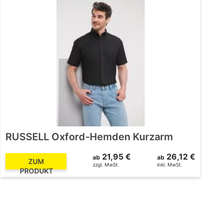
RUSSELL Oxford-Hemden Kurzarm
21,95 €
26,12 €
ab
ab
ZUM
zzgl. MwSt.
inkl. MwSt.
PRODUKT