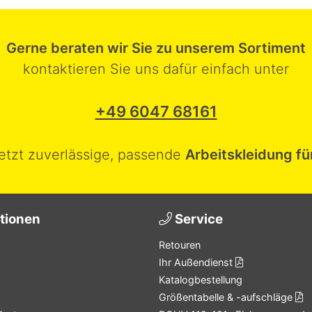
Gerne beraten wir Sie zu unserem Sortiment
kontaktieren Sie uns dafür einfach unter
+49 6047 68161
jetzt zuverlässige, passende
Arbeitskleidung fü
tionen
Service
Retouren
Ihr Außendienst
Katalogbestellung
Größentabelle & -aufschläge