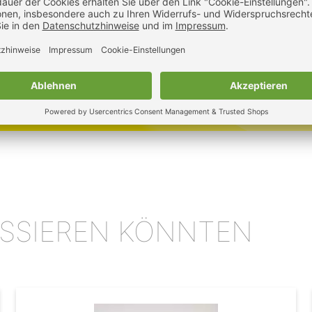
ussell Collection Damen Hemd bei Lovatex bestellen!
RESSIEREN KÖNNTEN