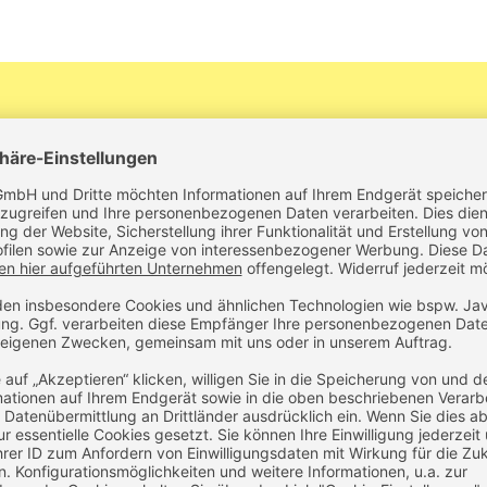
Hemd
ollection Hemd für Herren kleidet Sie immer
besonders stilvo
schen Farben
bestellbar – von weiß über hellblau und silbergr
OEKO-TEX
® STANDARD 
Button-Down-Kragen
Schulterpasse