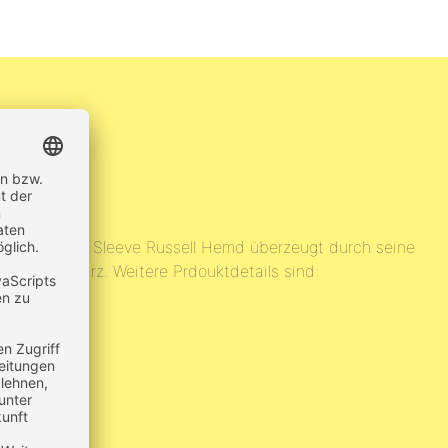
ll
. Das Long Sleeve Russell Hemd überzeugt durch seine
au bis schwarz. Weitere Prdouktdetails sind:
100