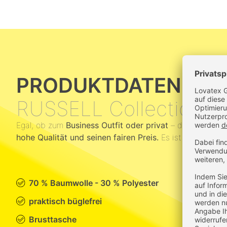
PRODUKTDATEN
RUSSELL Collection 
Egal, ob zum
Business Outfit oder privat
– das Russell C
hohe Qualität und seinen fairen Preis.
Es ist in
6 klassi
70 % Baumwolle - 30 % Polyester
praktisch büglefrei
Brusttasche