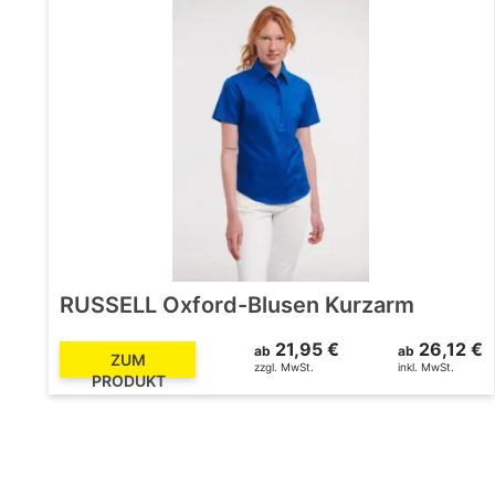
RUSSELL Oxford-Blusen Kurzarm
21,95 €
26,12 €
ab
ab
ZUM
zzgl. MwSt.
inkl. MwSt.
PRODUKT