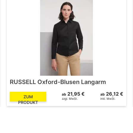
RUSSELL Oxford-Blusen Langarm
21,95 €
26,12 €
ab
ab
ZUM
zzgl. MwSt.
inkl. MwSt.
PRODUKT