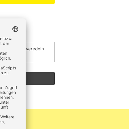
extilien auch veredeln
ier klicken.
um Produkt?