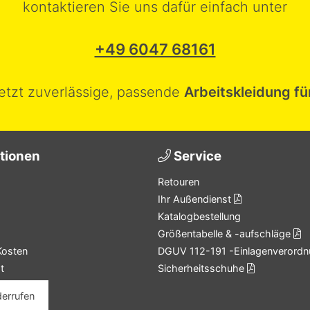
kontaktieren Sie uns dafür einfach unter
+49 6047 68161
jetzt zuverlässige, passende
Arbeitskleidung fü
tionen
Service
Retouren
Ihr Außendienst
Katalogbestellung
Größentabelle & -aufschläge
Kosten
DGUV 112-191 -Einlagenverordn
t
Sicherheitsschuhe
derrufen