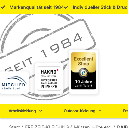
Skip
Markenqualität seit 1984
Individueller Stick & Druc
to
content
Arbeitskleidung
Outdoor-Kleidung
Fr
Start
/
FREIZEIT-KLEIDUNG
/
Mützen, Hüte etc.
/
DAIB