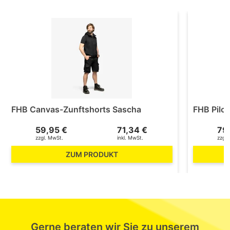
FHB Canvas-Zunftshorts Sascha
FHB Pilo
59,95 €
71,34 €
79
zzgl. MwSt.
inkl. MwSt.
zzgl.
ZUM PRODUKT
Gerne beraten wir Sie zu unserem