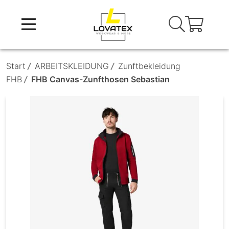
Skip
to
content
Start
/
ARBEITSKLEIDUNG
/
Zunftbekleidung
FHB
/
FHB Canvas-Zunfthosen Sebastian