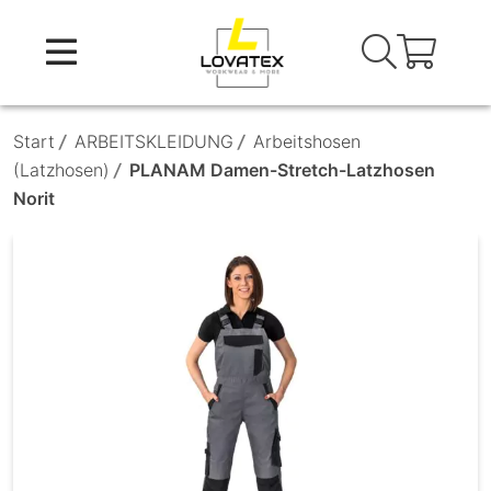
Skip
to
content
Start
/
ARBEITSKLEIDUNG
/
Arbeitshosen
(Latzhosen)
/
PLANAM Damen-Stretch-Latzhosen
Norit