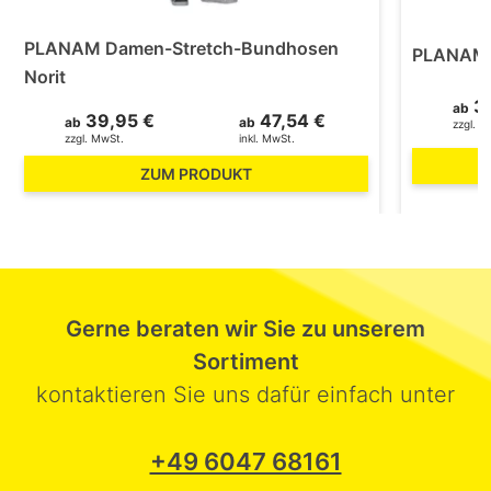
PLANAM Damen-Stretch-Bundhosen
PLANAM 
Norit
39
ab
39,95 €
47,54 €
ab
ab
zzgl. M
zzgl. MwSt.
inkl. MwSt.
ZUM PRODUKT
Gerne beraten wir Sie zu unserem
Sortiment
kontaktieren Sie uns dafür einfach unter
+49 6047 68161