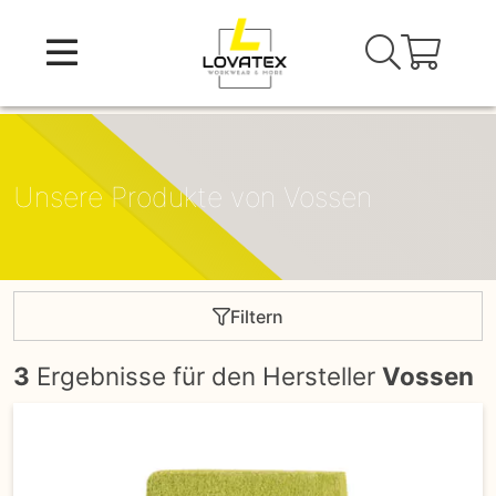
Skip
to
content
Unsere Produkte von Vossen
Filtern
3
Ergebnisse für den Hersteller
Vossen