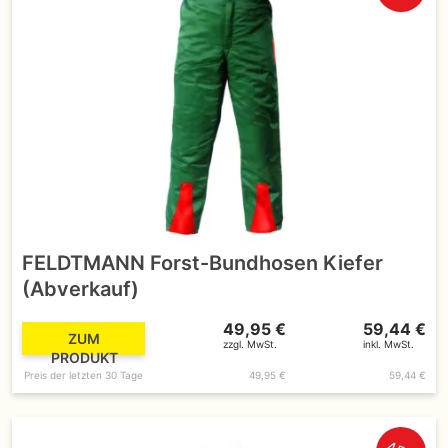
FELDTMANN Forst-Bundhosen Kiefer
(Abverkauf)
49,95 €
59,44 €
ZUM
zzgl. MwSt.
inkl. MwSt.
PRODUKT
Preis der letzten 30 Tage
49,95 €
59,44 €