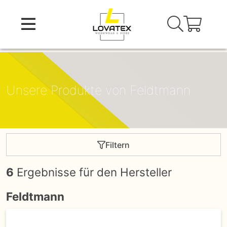
Skip
to
content
Unsere Produkte von Feldtmann
Filtern
6
Ergebnisse für den Hersteller
Feldtmann