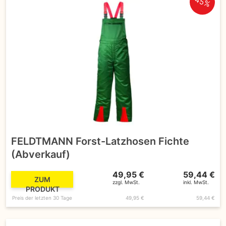
45%
FELDTMANN Forst-Latzhosen Fichte
(Abverkauf)
49,95 €
59,44 €
ZUM
zzgl. MwSt.
inkl. MwSt.
PRODUKT
Preis der letzten 30 Tage
49,95 €
59,44 €