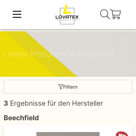
Skip
to
content
Unsere Produkte von Beechfield
Filtern
3
Ergebnisse für den Hersteller
Beechfield