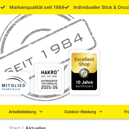
Skip
Markenqualität seit 1984
Individueller Stick & Druc
to
content
Arbeitskleidung
Outdoor-Kleidung
Fr
Start
/
Aktuelles