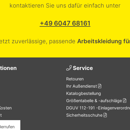
kontaktieren Sie uns dafür einfach unter
+49 6047 68161
jetzt zuverlässige, passende
Arbeitskleidung fü
tionen
Service
Retouren
Ihr Außendienst
Katalogbestellung
Größentabelle & -aufschläge
Kosten
DGUV 112-191 -Einlagenverordn
t
Sicherheitsschuhe
derrufen