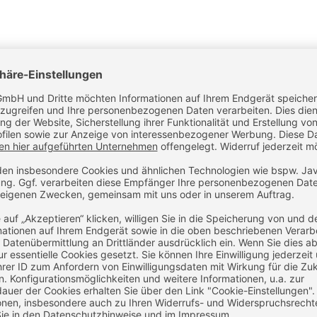
her Euro 50.—auf Euro 100.—(netto) angehoben. Dies resul
llungen unter Euro 100.—
pauschal
(nicht je Paket!) Euro 7.95
 (mittlerweile allerdings in beide Richtungen). Beachten Sie
 – Gültigkeit haben.
Haben Sie Fragen?