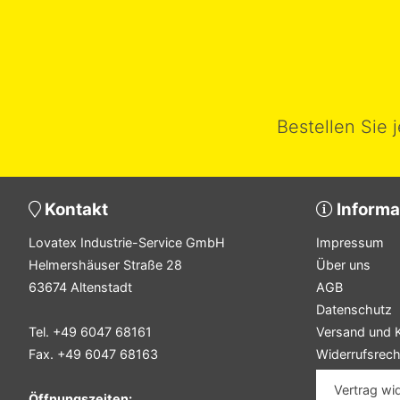
Bestellen Sie 
Kontakt
Informa
Lovatex Industrie-Service GmbH
Impressum
Helmershäuser Straße 28
Über uns
63674 Altenstadt
AGB
Datenschutz
Tel. +49 6047 68161
Versand und 
Fax. +49 6047 68163
Widerrufsrech
Vertrag wi
Öffnungszeiten: