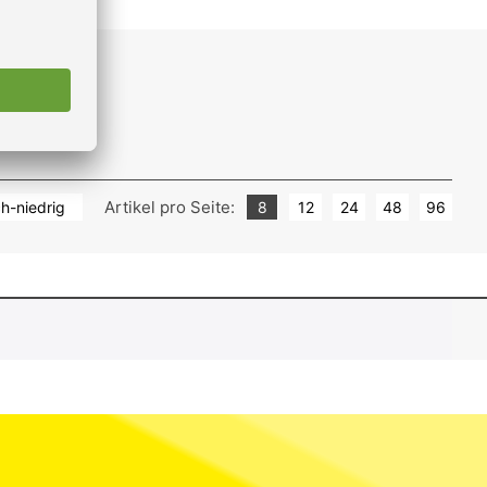
Artikel pro Seite:
ch-niedrig
8
12
24
48
96